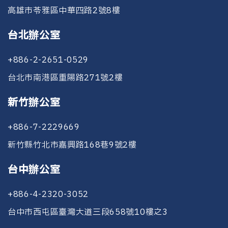
會，完成相關組織章程並落實
防、偵測與處置。其職責涵蓋
風險辨識
：風險管理小組成員，依職權範圍識別公司
高雄市苓雅區中華四路2號8樓
董事長
廖佑晟
男
臺灣師範大學電子系
運作。
資通安全風險評估、改善計畫
所面臨的潛在風險。
檢舉非法與不道德及人權
資通安全處理小組
3. 建立並執行《董事會績效評
追蹤、資訊資產盤點及適用性
台北辦公室
風險分析
：針對所辨識的風險，須進一步進行分析風
竑映有限公
估辦法》，涵蓋整體運作與個
聲明擬定，並負責建立資安事
董事
–
–
ICP_Report@icp-si.com
險事件發生機率及嚴重程度，並評估風險對本公司之
司
別董事成效。
件應變與復原機制，執行教育
+886-2-2651-0529
影響。
4. 定期辦理誠信經營與反貪腐
訓練與法規遵循等日常管理任
董事
廖舜昌
男
政治大學公共行政系
台北市南港區重陽路271號2樓
教育訓練。
務，確保資訊安全制度持續運
風險回應
：依其風險等級規劃並執行相應的風險因應
性騷擾事件申訴管道及職場霸凌與職場不法侵害申訴管
5. 完成女性董事增補規劃，逐
作並因應最新法規與營運需
措施，並確保相關人員充分理解與落實，以有效降低
政治大學企業暨管理
道:
新竹辦公室
監察人
廖婉希
女
步提升董事會性別多元比例。
求。
或轉移風險。
學程會計組進修
6. 提高利害關係人對治理資訊
Fairwork @icp-si.com
風險監控與報告
：持續追蹤風險狀況及因應措施的執
+886-7-2229669
依據公司《資通安全稽核管理
揭露的可近性與即時性，強化
客訴處理流程
行成效，適時回報並完成相關紀錄，妥善保存以備查
董事會多專業知識與技能
程序》辦理資訊安全相關稽核
資訊透明度。
新竹縣竹北市嘉興路168巷9號2樓
核。風險管理小組應每年至少一次向董事會報告風險
作業，負責執行制度稽查、撰
控管運作情形。若發現重大事件，可能影響公司財
經
財
製
業
危
產
國
寫稽核報告，並追蹤稽核發現
台中辦公室
中長期目標（2028年以後）：
目標
務、營運或法規遵循，應立即採取適當措施，並即時
董事
營
務
造
務
機
業
際
事項之矯正與預防措施執行情
1. 將ESG關鍵績效指標（KPI）
通報董事會。
姓名
管
會
生
行
處
知
市
形，確保資訊安全管理制度持
+886-4-2320-3052
正式納入高階管理階層獎酬制
理
計
產
銷
理
識
場
內部稽核小組
續符合法規與內部規範要求。
度。
台中市西屯區臺灣大道三段658號10樓之3
其職責包含定期或不定期執行
2. 達成公司上市櫃規劃目標，
重大風險辨識與因應策略
廖佑