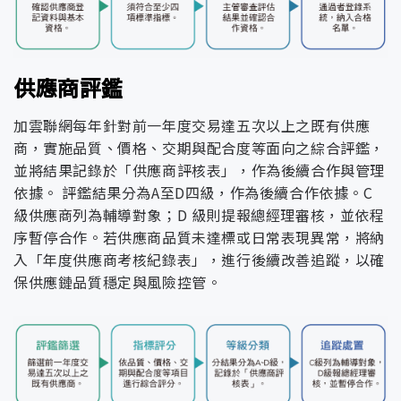
管理政策與方針
司治理實務守則》：明訂董事
持續強化員工服務意識與應對
會職責與運作規範，確保治理
由總經理擔任召集人，負責執
資通安全處理小組組織圖
員工專業培訓
能力，提升團隊回應效率與整
制度有效執行。《誠信經營守
行及協調風險管理運作，並每
風險管理小組
體服務品質。
則》：規範董事、高階主管與
年至少一次向董事會及審計委
職稱
權責說明
供應商評鑑
員工行為，預防舞弊與利益衝
員會提出風險管理運作情形。
建置高效客服流程，確保即時
突。《內部控制與稽核制
加雲聯網每年針對前一年度交易達五次以上之既有供應
為確保資訊安全管理制度有效
即時回應機制
處理客戶諮詢與申訴，並定期
度》：落實法遵監督與風險管
由各處最高主管擔任成員，依
商，實施品質、價格、交期與配合度等面向之綜合評鑑，
執行，加雲聯網由最高階主管
檢視回應效能。
反貪腐教育訓練
理，確保營運程序合規健全。
據職掌範疇評估潛在風險的發
並將結果記錄於「供應商評核表」，作為後續合作與管理
擔任資通安全長，負責統籌資
生可能性與衝擊程度，並研擬
依據。 評鑑結果分為A至D四級，作為後續合作依據。C
安政策推動與制度監督。其主
依據客戶回饋與市場趨勢，優
權責單位
● 設立功能性委員會（如審計
對應措施予以落實執行，必要
級供應商列為輔導對象；D 級則提報總經理審核，並依程
資通安全長
要職責包括主持資通安全管理
精進產品與服務
化產品功能與服務流程，提升
委員會、薪酬委員會），健全
時建立危機應變機制以降低損
序暫停合作。若供應商品質未達標或日常表現異常，將納
委員會、審核資安目標與執行
整體競爭力。
決策與監督機制。
害。
入「年度供應商考核紀錄表」，進行後續改善追蹤，以確
成效，並協調相關資源，確保
● 實施董事會績效評估制度，
保供應鏈品質穩定與風險控管。
營運持續、風險可控與制度持
客戶滿意度調查與回饋應用
提升治理透明度與董事職能。
隸屬董事會之獨立單位，依據
續改善。
核心職能能力：具備營運判斷、產業趨勢洞察、財務
● 推動董事會組成多元化，促
風險管理政策訂定年度稽核計
分析、國際市場觀、經營管理、領導統御、決策與危
進性別平等與多元觀點參與。
畫，執行獨立查核並提出改善
負責資訊安全管理制度之執行
機應變等綜合能力。
稽核室
● 辦理董事會永續治理相關教
建議，稽核結果定期提報董事
與協調，並向資通安全長報告
基本條件與價值觀：涵蓋性別、年齡、國籍與文化背
育訓練，深化誠信經營與ESG
會，以確保重大風險妥善控管
制度推動成果與改善建議，確