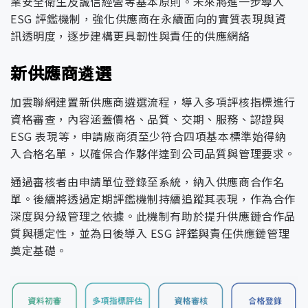
業安全衛生及誠信經營等基本原則。未來將進一步導入
ESG 評鑑機制，強化供應商在永續面向的實質表現與資
供應商管理
訊透明度，逐步建構更具韌性與責任的供應網絡
建構網際網路安全防護機制。
保護使用者隱私與資料權益。
新供應商遴選
管理措施
落實全員資安教育與意識培養。
加雲聯網建置新供應商遴選流程，導入多項評核指標進行
確保資訊系統持續穩定運作。
項目
內容
資格審查，內容涵蓋價格、品質、交期、服務、認證與
項目
內容
ESG 表現等，申請廠商須至少符合四項基本標準始得納
透過問卷、線上評鑑與電話訪
董事會成員提名與遴選原則
資通安全管理組織
入合格名單，以確保合作夥伴達到公司品質與管理要求。
談蒐集客戶意見，即時彙整並
稽核流程圖
重大主題
公司治理
多元回饋機制
風險管理架構與權責
通報相關單位，作為服務優化
通過審核者由申請單位登錄至系統，納入供應商合作名
法規遵循機制
依據《公司法》及主管機關相
依據。
單。後續將透過定期評鑑機制持續追蹤其表現，作為合作
部門
權責範圍
關規定，建構健全且具透明度
深度與分級管理之依據。此機制有助於提升供應鏈合作品
每項專案皆於執行期間的期中
的公司治理制度，強化董事會
質與穩定性，並為日後導入 ESG 評鑑與責任供應鏈管理
風險管理最高責任單位，以遵
與期末階段辦理客戶滿意度調
職能與監督機制，提升決策公
奠定基礎。
循法令及推動並落實公司整體
年度滿意度調查
查，系統性蒐集對產品與服務
正性與營運透明度，落實誠信
董事會
營運風險管理為目標，監督風
的整體評價，並據以研擬與推
經營與法令遵循原則，作為公
險管理整體落實情形，確保風
動後續改善措施。
司永續發展的治理基礎。 《公
險有效管控。