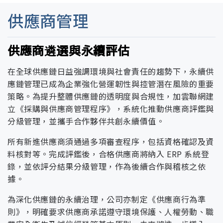
供應商管理
公司治理運作
董事會運作機制與功能
強化治理韌性：從公司治理到數位安
內控制度與稽核機制
誠信與法遵治理
風險與內部控制管理
資訊安全治理架構與政策
客戶信任經營與關係管理
供應商遴選與永續評估
內部稽核
全的穩健佈
在全球供應鏈日益強調環境與社會責任的趨勢下，永續供
應鏈管理已成為企業強化營運韌性與控管潛在風險的重要
公司重要規章
策略。為提升整體供應鏈的透明度與合規性，加雲聯網建
立《採購與供應商管理程序》，系統化推動供應商評鑑與
誠信經營
分級管理，並攜手合作夥伴共創永續價值。
所有新進供應商須通過多項審查程序，包括資格確認及資
客戶關係政策與實務落實
風險管理
料核對等。完成評鑑後，合格供應商將納入 ERP 系統登
錄，並依評分結果分級管理，作為後續合作與稽核之依
風險管理架構與權責
據。
資訊安全
誠信政策與宣導
為深化供應鏈的永續治理，公司亦制定《供應商行為準
則》，明確要求供應商承諾遵守環境保護、人權勞動、職
顧客關係
公司治理方針