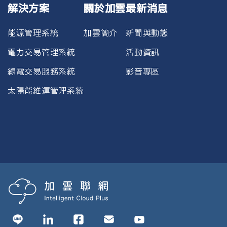
資通安全檢查、稽查資安控管
V
V
V
V
V
V
全面對齊證交所治理規範與揭
解決方案
關於加雲
最新消息
晟
機制、檢討稽核成效，並於管
露標準。
理審查會議中報告稽核結果，
3. 公司治理評鑑成績逐年提
能源管理系統
竑映
加雲簡介
新聞與動態
同時監督委外廠商合約中資安
升，目標達到前25%（或A等級
有限
V
V
電力交易管理系統
活動資訊
與保密條款之執行情況。
以上）。
公司
4. 持續優化董事會組成結構，
綠電交易服務系統
影音專區
資訊防護措施與資安策略
實現至少三分之一董事具備永
廖舜
董事會進修與職能強化
V
V
V
V
V
太陽能維運管理系統
續、科技或金融專業背景。
昌
5. 建立誠信經營年度審查與內
廖婉
部通報追蹤制度，推動組織誠
V
希
信文化常態化。
6. 導入外部治理評鑑機制，作
為內部治理制度持續精進的依
2024年度關鍵風險盤點與管理對策
據。
潛
權責單位
財會部、法務部、稽核室
在
風險
因應對策
衝
1. 無重大違反經濟、環境及社
董事會獨立性與利益迴避
擊