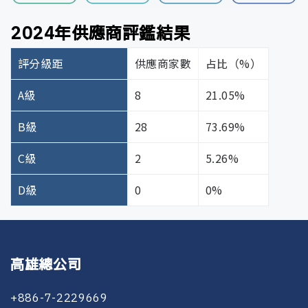
景，展現多元價值與包容精神。
認知。
與內部控制制度有效運作。
保資安措施高效落實。其職責
● 將ESG目標與績效納入董事
資通安全管理代表
包含召集會議、監督執行進
專業知識與技能：涵蓋法律、財務會計、產業經營、
2024年供應商評鑑結果
管理策略與承諾
會監督與高階主管考核體系，
度、統籌風險應對作業，並擔
行銷、資訊科技等領域之專業知識與實務經驗。
確保永續策略有效執行。
任資通安全事件對外之統一發
評分級距
供應商家數
占比（%）
● 強化內部控制與風險管理制
檢舉申訴管道
言窗口，確保內外溝通一致、
董事會組成與多元進修制度
度，定期檢視公司營運風險與
A級
應變即時。
8
21.05%
法遵情形。
B級
● 建立多元溝通管道，強化與
負責提供資通安全管理與技術
28
73.69%
客戶滿意度調查流程
股東及其他利害關係人之資訊
領域之專業指導與諮詢，協助
C級
2
5.26%
揭露與互動。
公司維持資訊安全管理制度的
資訊安全顧問
● 配合公司未來上市櫃目標，
有效性與持續改善，並確保於
D級
0
0%
完善法遵體系與資訊揭露，提
制度推動過程中具備必要的技
升市場競爭力與品牌信賴度。
術支援與諮詢資源。
客訴管理與處理機制
短期目標（2025–2027年）：
負責執行資通安全管理委員會
董事成員背景與組成
1. 無重大違反經濟、環境及社
之決議事項，並統籌風險管理
高雄總公司
會相關法規紀錄。
與事件應變相關作業，確保制
2. 設置審計委員會與薪酬委員
度落實與資安事件可有效預
職稱
董事姓名
性別
主要學經歷
+886-7-2229669