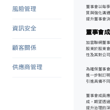
建構網際
董事會以每季
風險管理
質與強化溝
保護使用
新供應
提升董事會
管理措
落實全員
項目
稽核流
資訊安全
確保資訊
董事會
項目
風險管
重大主題
法規遵
加雲聯網董
多元回饋機
資通安
部門
顧客關係
股東於股東
性及其對公
年度滿意度
管理政策與
董事會
供應商管理
為確保董事
員工專業培
進一步制訂
風險管理小
引進具備不
即時回應機
資通安
精進產品與
董事會成員
權責單位
反貪腐
職稱
成，期望透
管理策略與
供應商
提升治理的
客戶滿