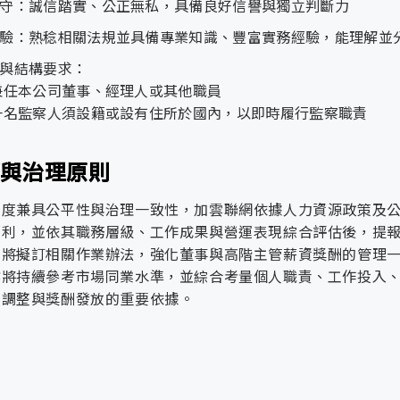
守：誠信踏實、公正無私，具備良好信譽與獨立判斷力
力。
升營運效率，支援公司策略與永續目標之推動。
個資處理與平台安全：客戶個人資料處理相關之流
驗：熟稔相關法規並具備專業知識、豐富實務經驗，能理解並
可能導致
控管，確保系統支援具備防護機制。資料存取與分
負責媒體關係維護、公關與展會活動規劃、品牌宣
與結構要求：
人力短
隱私保護
權限控管措施，並依據機密等級進行差異化管理。
並促進與利害關係人之良好互動。
兼任本公司董事、經理人或其他職員
缺、知識
以落實資料最小可見原則。可攜式裝置控管：加強
一名監察人須設籍或設有住所於國內，以即時履行監察職責
斷層，影
負責審核與管理公司各項內外部契約，處理訴訟案
錯誤導致資料外洩風險。外部資料傳輸審批機制：
提升員工留任率與歸屬感：強化員工
響營運效
運合規與風險控管。
准流程，確保資料外流風險受到控管。
向職場氛圍，提升留任意願。建立接
率與工作
度與治理原則
度，促進內部經驗延續與核心能力傳
負責人力資源規劃、招募、薪酬與績效管理、教育
持續性，
全事件通報與應變
強化離職率、職缺補足時間等指標監
制度兼具公平性與治理一致性，加雲聯網依據人力資源政策及
發展與人才成長。
並增加招
育：完善教育訓練體系，提供明確職
福利，並依其職務層級、工作成果與營運表現綜合評估後，提
募與訓練
原因並精進管理機制：透過離職訪談
負責庶務採購、資產管理與環境設施維護，確保行
來將擬訂相關作業辦法，強化董事與高階主管薪資獎酬的管理
成本，進
策略。
亦將持續參考市場同業水準，並綜合考量個人職責、工作投入
一步損害
負責供應商開發與評估、詢比議價與發包管理，並
度調整與獎酬發放的重要依據。
組織穩定
率與品質。
性與發
展。
負責規劃與執行IT策略，管理基礎設施與應用系
部門協作與數位效能提升。
可能導致