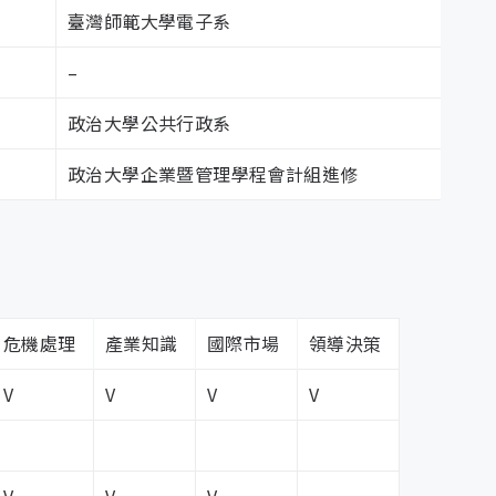
續精進的依據。
與保密條款之執行情況。
臺灣師範大學電子系
–
政治大學公共行政系
政治大學企業暨管理學程會計組進修
。
嚴重程度，並評估風險對本公司之影響。
鍵治理指標，作為制度優化與管理依據。
人員充分理解與落實，以有效降低或轉移風險。
督執行進度，強化治理執行力與整合度。
並完成相關紀錄，妥善保存以備查核。風險管理小組應
評鑑與國際準則，確保治理制度之完整性與透明性。
危機處理
產業知識
國際市場
領導決策
影響公司財務、營運或法規遵循，應立即採取適當措
V
V
V
V