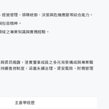
高階主管擔任資通安全長，負責統籌資安政策推動與
營運風險與法遵情形。
部控制制度有效運作。
會、審核資安目標與執行成效，並協調相關資源，確
係人之資訊揭露與互動。
訊揭露，提升市場競爭力與品牌信賴度。
、經營管理、領導統御、決策與危機應變等綜合能力。
與包容精神。
全長報告制度推動成果與改善建議，確保資安措施高
籌風險應對作業，並擔任資通安全事件對外之統一發
領域之專業知識與實務經驗。
章程並落實運作。
體運作與個別董事成效。
詢，協助公司維持資訊安全管理制度的有效性與持續
援與諮詢資源。
多元比例。
排與資訊揭露，落實董事成員之多元背景構成與專業職
時性，強化資訊透明度。
風險管理與事件應變相關作業，確保制度落實與資安
立持續進修制度，涵蓋永續治理、資安風險、財務管理
全風險評估、改善計畫追蹤、資訊資產盤點及適用性
執行教育訓練與法規遵循等日常管理任務，確保資訊
理階層獎酬制度。
理規範與揭露標準。
（或A等級以上）。
相關稽核作業，負責執行制度稽查、撰寫稽核報告，
董事具備永續、科技或金融專業背景。
確保資訊安全管理制度持續符合法規與內部規範要
主要學經歷
推動組織誠信文化常態化。
稽查資安控管機制、檢討稽核成效，並於管理審查會