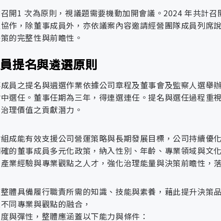
網路安全防護機制。
召開1 次為原則，視議題需要機動加開會議。2024 年共計召
通協作，除董事成員外，亦依議案內容邀請經營團隊成員列席
者隱私與資料權益。
商遴選
決策的完整性與前瞻性。
施
資安教育與意識培養。
內容
程圖
系統持續穩定運作。
成員提名與遴選原則
內容
理架構與權責
公司治理
循機制
事成員之提名與遴選作業依據公司章程及董事會及監察人選舉
制
透過問卷、線上評鑑與電話訪談蒐集客戶意見，即
依據《公司法》及主管機關相關規定，建構健全且
全管理組織
權責範圍
會中選任。董事任期為三年，得連選連任。提名與選任過程重
制，提升決策公正性與營運透明度，落實誠信經營
司治理價值之貢獻潛力。
每項專案皆於執行期間的期中與期末階段辦理客戶
調查
風險管理最高責任單位，以遵循法令及推動並落實
方針
《公司治理實務守則》：明訂董事會職責與運作規
並據以研擬與推動後續改善措施。
實情形，確保風險有效管控。
範董事、高階主管與員工行為，預防舞弊與利益衝
會組成能有效支援公司營運策略與長期發展目標，公司持續優
管理，確保營運程序合規健全。
訓
持續強化員工服務意識與應對能力，提升團隊回應
明確的董事成員多元化政策，納入性別、年齡、專業領域與文
由總經理擔任召集人，負責執行及協調風險管理運
組
同產業經驗與專業觀點之人才，強化治理能量與決策前瞻性，
管理運作情形。
● 設立功能性委員會（如審計委員會、薪酬委員
制
建置高效客服流程，確保即時處理客戶諮詢與申訴
● 實施董事會績效評估制度，提升治理透明度與
全處理小組組織圖
由各處最高主管擔任成員，依據職掌範疇評估潛在
● 推動董事會組成多元化，促進性別平等與多元
服務
依據客戶回饋與市場趨勢，優化產品功能與服務流
應整體具備履行職責所需的知識、技能與素養，藉此提升決策
教育訓練
落實執行，必要時建立危機應變機制以降低損害。
● 辦理董事會永續治理相關教育訓練，深化誠信經
權責說明
過不同專業與觀點的融合，
承諾
評鑑
● 將ESG目標與績效納入董事會監督與高階主管
深度與彈性，整體應涵蓋以下能力與條件：
意度調查與回饋應用
隸屬董事會之獨立單位，依據風險管理政策訂定年