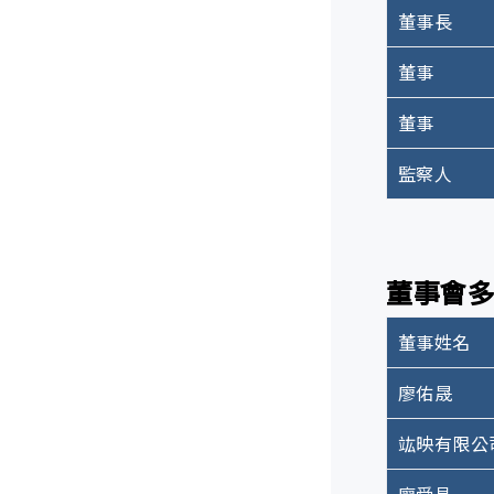
I
董事長
B級
權責單位
董事
C級
資訊防
性騷擾事件申
董事
D級
Fa
客訴處
2024年執
監察人
風險辨識
風險分析
風險回應
董事會
評估與機制
風險監控
董事姓名
每年至少
公司治
施，並即
廖佑晟
竑映有限公
重大風