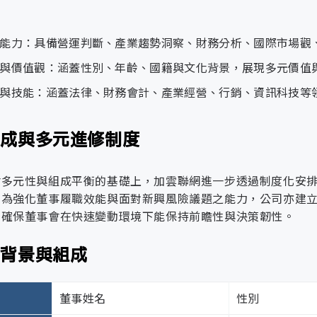
為確保資訊安全管理制度有效執行，加雲聯網由最
● 強化內部控制與風險管理制度，定期檢視公司
果定期提報董事會，以確保重大風險妥善控管與內
制度監督。其主要職責包括主持資通安全管理委員
● 建立多元溝通管道，強化與股東及其他利害關
保營運持續、風險可控與制度持續改善。
● 配合公司未來上市櫃目標，完善法遵體系與資
能力：具備營運判斷、產業趨勢洞察、財務分析、國際市場觀
與價值觀：涵蓋性別、年齡、國籍與文化背景，展現多元價值
負責資訊安全管理制度之執行與協調，並向資通安
短期目標（2025–2027年）：
理代表
效落實。其職責包含召集會議、監督執行進度、統
與技能：涵蓋法律、財務會計、產業經營、行銷、資訊科技等
1. 無重大違反經濟、環境及社會相關法規紀錄。
言窗口，確保內外溝通一致、應變即時。
2. 設置審計委員會與薪酬委員會，完成相關組織
訴管道
3. 建立並執行《董事會績效評估辦法》，涵蓋整
意度調查流程
組成與多元進修制度
負責提供資通安全管理與技術領域之專業指導與諮
4. 定期辦理誠信經營與反貪腐教育訓練。
問
改善，並確保於制度推動過程中具備必要的技術支
5. 完成女性董事增補規劃，逐步提升董事會性別
會多元性與組成平衡的基礎上，加雲聯網進一步透過制度化安
6. 提高利害關係人對治理資訊揭露的可近性與即
負責執行資通安全管理委員會之決議事項，並統籌
。為強化董事履職效能與面對新興風險議題之能力，公司亦建
事件可有效預防、偵測與處置。其職責涵蓋資通安
，確保董事會在快速變動環境下能保持前瞻性與決策韌性。
理小組
中長期目標（2028年以後）：
聲明擬定，並負責建立資安事件應變與復原機制，
年供應商評鑑結果
1. 將ESG關鍵績效指標（KPI）正式納入高階管
安全制度持續運作並因應最新法規與營運需求。
2. 達成公司上市櫃規劃目標，全面對齊證交所治
員背景與組成
理與處理機制
供應商家數
占比（%）
3. 公司治理評鑑成績逐年提升，目標達到前25%
依據公司《資通安全稽核管理程序》辦理資訊安全
4. 持續優化董事會組成結構，實現至少三分之一
不道德及人權
並追蹤稽核發現事項之矯正與預防措施執行情形，
董事姓名
性別
8
21.05%
組
5. 建立誠信經營年度審查與內部通報追蹤制度，
求。其職責包含定期或不定期執行資通安全檢查、