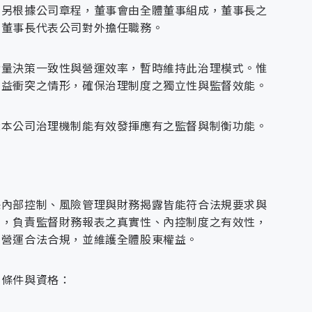
品可靠性與市場信任度，強化核心技術優勢與創新能
。另根據公司章程，董事會由全體董事組成，董事長之
管與財務報表編製，執行稅務規劃與法令遵循，並辦
制加密傳輸，嚴禁未經保護之資訊經由公眾網路傳
過與顧問公司、技術服務商、產業協會等間接合作對
由董事長代表公司對外擔任職務。
穩健合規。
訊存取控管，避免資料外洩。網路服務開放與通訊協
資源與市場通路，提升整體服務量能與業務推進效
權責人員安全評估後報資安長審核，並以「防火牆設
下游廠商、設備商、系統整合商及終端用戶，打造跨
、推動教育訓練與應變演練，並協助健康管理，致力
考量決策一致性與營運效率，暫時維持此治理模式。惟
檢討：網路管理人員依據政策持續調整設備設定，確
與市場應變能力，共同拓展新興應用場域與商機。
利益衝突之情形，確保治理制度之獨立性與監督效能。
惡意程式防護措施：全員須使用公司核准防毒軟體，
排除；重大感染事件依程序通報與應變處理。
執行投標與商務談判，並協調專案交接與追蹤營運成
示本公司治理機制能有效發揮應有之監督與制衡功能。
與帳號等敏感資訊，依其風險等級進行識別與遮蔽處
遮蔽作業，亦針對事件（如終止合約、用戶刪帳）即
開發，統籌Web開發部與應用創新部，協調跨部門合
帳號密碼及存取控制程序書實施身分驗證、授權控管
保僅授權人員可執行資料存取與處理。資料外洩預防
業，透過PMO統籌人力資源，並以數據輔助決策與風
保內部控制、風險管理與財務揭露皆能符合法規要求與
署防火牆與入侵偵測系統，並定期進行弱點掃描與修
出產品建議，深入研究電力系統與資安領域，推動符合
升效率以因應成本壓力：導入模組化、自動化與跨部
制，負責監督財務報表之真實性、內控制度之有效性，
下，強化作業效能。兼顧效率與品質標準：落實設計
司營運合法合規，並維護全體股東權益。
成果與客戶需求保持高度一致性。
之標準作業程序，依人員任職狀況控管系統存取權
基礎設施，並進行成本分析以提升資源使用效率。透過跨部
核機制：系統管理人員每年至少執行一次系統帳號及
下條件與資格：
、權限濫用等資安風險。異常情境之應變措施：發現
序》即時處理，強化存取控管與資安防護力。
管理職能，負責整合與優化內部制度與資源配置，提