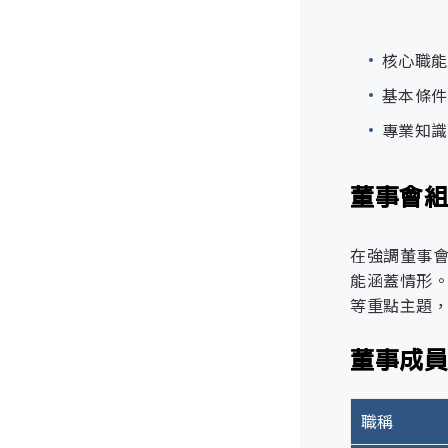
稽核室
資通安全長
核心職能
基本條件
資通安全管
專業知識
檢舉申
客戶滿
董事會
資訊安全顧
在強調董事
能涵蓋情形
目標
等重點主題
資通安全處
2024
董事成
客訴管
評分級距
檢舉非法與
職稱
A級
內部稽核小