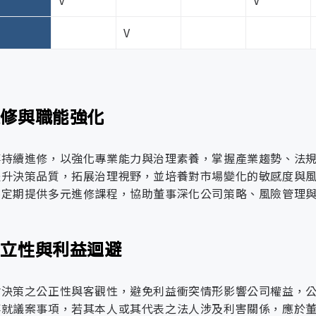
V
V
全重點防護面向
V
管理與查核機制
資通設備維護與管理 – 設備安置
主要職權
– 一般區與管制區劃分與控管
– 監控系統建置與日誌留存
評估內部控制制度運作成效，定期提報稽核報告並
– 設備維護作業流程與管理規範 – 管制區域每月
行，確保公司營運穩健。
進修與職能強化
年度關鍵風險盤點與管理對策
區域管制與安全防護：依風險等級劃分區域，明訂
規劃並推動公司永續發展策略，執行年度計畫與專
間安全。定期查核機制：針對機房、辦公區、系統
證，強化氣候風險管理與永續治理實踐。
潛在衝擊
因應對策
事持續進修，以強化專業能力與治理素養，掌握產業趨勢、法
安全管理
安全檢查，稽核結果經權責主管簽核並留存紀錄。
提升決策品質，拓展治理視野，並培養對市場變化的敏感度與
統籌公司營運方向與年度目標，監督各部門執行成
授權人員進入敏感區域。異常處置與改善追蹤：針
產業競爭
不定期提供多元進修課程，協助董事深化公司策略、風險管理
策略有效落實。
訊管理單位執行修正與後續追蹤。
加劇或競
制定多區域市場經營策略：涵蓋台灣
爭者推出
推動台電標案與市場拓展，整合技術與商機資源，
全生命週期管理：資訊設備自驗收、建檔、使用至
方案型與平台型等多元業務發展。建
動室
更具吸引
持續提升在台電市場之能見度與市占率。
獨立性與利益迴避
與維護制度化：針對各類軟硬體，訂有標準設定、
SaaS（Software as a Se
力的產品
護與管理
行成效。異常應對與追蹤：當設備發生異常或故障
化跨產業合作與生態系夥伴關係：推
與價格策
擔任公司在電力領域的專業智庫，掌握產業趨勢與
錄納入後續追蹤改善。設備移動與調撥控管：設備
力。即時掌握法規與政策變化：強化
究室
會決策之公正性與客觀性，避免利益衝突情形影響公司權益，
略，可能
發，並負責前期技術驗證（POC），加速創新服務
管理與紀錄留存。
新，強化市場競爭優勢。深化技術研
事就議案事項，若其本人或其代表之法人涉及利害關係，應於
導致客戶