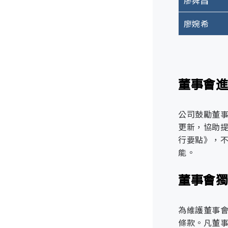
廖舜昌
資訊安
廖婉希
部門
管理面向
稽核室
董事會
2024
ESG
辦公室
風險
公司鼓勵董
實體與環境
更新，協助
總經理室
行要點》，
能。
台電市場推
董事會
資通設備維
市場技術研
為維護董事
同業競爭
條款。凡董