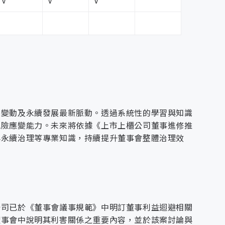
V
V
V
與保護原則
提供改善建議，協助管理階層強化風險控管與法遵執
出入管制與防護規範，並建置監控系統，確保實體空
案、編撰永續報告書，辦理碳盤查與相關國際標準認
主機與個人電腦等重點區域與設備，定期辦理稽核與
規變動及永續發展最新脈動。透過系統性的學習與知識
人員進出控管：落實進出登記及查驗制度，防止未經
風險應變能力。未來將依據《上市上櫃公司董事進修推
效，負責營運績效管理與投資人關係維護，確保經營
對查核發現之不符合項目，啟動缺失改善機制，由資
與永續治理等專業知識，持續提升董事會整體治理效
、東南亞及中東市場，依區域特性推動專案型、解決
促進產品應用落地，強化客戶關係並複製成功模式，
報廢，皆依制度辦理，確保設備狀況透明可控。設定
立多樣化產品經營模式：導入專案建置、運維服務及
保養及維修流程，並由資訊系統管理人員定期檢視執
rvice，軟體即服務）等產品型態，提升市場適應與服務彈性。強
，依處理流程即時修復並建立回報機制，相關處置紀
動資源整合與產業聯盟，擴大合作範疇與市場影響
市場動態，支援電力調度與資源運營等應用服務開
進出或異動皆需辦理申請與核准程序，落實資產流向
產品合規性與市場對接能力，持續進行產品優化與創
公司已於《董事會議事規範》中明訂董事利益迴避相關
落地
發與引進國際成熟方案：結合內部研發與外部技術引
董事會中說明其利害關係之重要內容，並於該案討論與