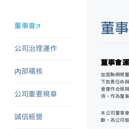
董事
董事會
公司治理運作
董事會
強化治
內控制
誠信與
風險與
資訊安
客戶信
供應商
內部稽核
加雲聯網視
下負責任命
會運作合規
公司重要規章
項，作為董
風險管
客戶關
公司治
誠信政
本公司董事會
誠信經營
斷，為公司