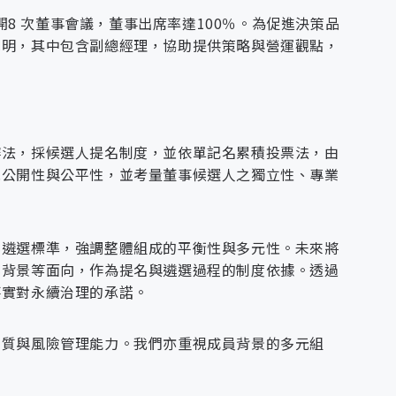
開8 次董事會議，董事出席率達100％。為促進決策品
說明，其中包含副總經理，協助提供策略與營運觀點，
辦法，採候選人提名制度，並依單記名累積投票法，由
時彙整並通報相關單位，作為服務優化依據。
具透明度的公司治理制度，強化董事會職能與監督機
視公開性與公平性，並考量董事候選人之獨立性、專業
與法令遵循原則，作為公司永續發展的治理基礎。
滿意度調查，系統性蒐集對產品與服務的整體評價，
公司整體營運風險管理為目標，監督風險管理整體落
範，確保治理制度有效執行。《誠信經營守則》：規
突。《內部控制與稽核制度》：落實法遵監督與風險
化遴選標準，強調整體組成的平衡性與多元性。未來將
效率與整體服務品質。
化背景等面向，作為提名與遴選過程的制度依據。透過
作，並每年至少一次向董事會及審計委員會提出風險
落實對永續治理的承諾。
會），健全決策與監督機制。
，並定期檢視回應效能。
董事職能。
風險的發生可能性與衝擊程度，並研擬對應措施予以
觀點參與。
程，提升整體競爭力。
品質與風險管理能力。我們亦重視成員背景的多元組
營與ESG認知。
考核體系，確保永續策略有效執行。
度稽核計畫，執行獨立查核並提出改善建議，稽核結