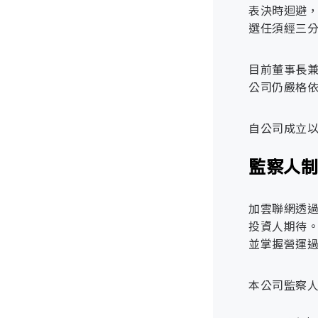
表決時迴避
財會部
選任須經三
網路安全管
目前董事長
職安室
公司仍嚴格
業務推動部
自公司成立
監察人
智慧發展處
資料作業管
加雲聯網透
WEB
開發部
投資人期待
獲利空間壓
並掌握營運
應用創新部
帳號密碼及
本公司監察
管理