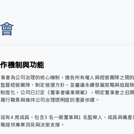
會
運作機制與功能
理韌性：從公司治理到數位安全的穩健佈
度與稽核機制
法遵治理
內部控制管理
全治理架構與政策
任經營與關係管理
遴選與永續評估
董事會為公司治理的核心機制，擔負所有權人與經營團隊之間
與監督經營團隊、制定營運方針，並審議永續發展策略與追蹤
與制度化，公司已訂定《董事會議事規範》，明定董事會之召
事履行職責與維持公司治理透明度的重要依據。
理架構與權責
係政策與實務落實
理方針
策與宣導
設有4 席成員，包含3 名一般董事與1 名監察人，成員具
策略提供專業洞見與決策支撐。