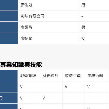
CP_Report@icp-si.com
6. 導入外部治理評鑑機制，作為內部治理制度持
議中報告稽核結果，同時監督委外廠商合約中資安
廖佑晟
男
28
73.69%
財會部、法務部、稽核室
竑映有限公司
–
2
5.26%
護措施與資安策略
訴管道及職場霸凌與職場不法侵害申訴管道:
1. 無重大違反經濟、環境及社會相關法規。
廖舜昌
男
0
0%
2. 董事會召開8次，出席率達100%。
irwork @icp-si.com
理流程
行成果
3. 擬定功能性委員會章程草案，預計短期內設置。
廖婉希
女
4. 完成內控制度年度檢查與改善追蹤。
：風險管理小組成員，依職權範圍識別公司所面臨的潛在風險
5. 盤點公司治理制度，逐步對齊上市櫃規範。
：針對所辨識的風險，須進一步進行分析風險事件發生機率及
1. 設定治理關鍵績效指標（KPI）：定期追蹤關
：依其風險等級規劃並執行相應的風險因應措施，並確保相關
多專業知識與技能
2. 建立跨部門治理追蹤機制：由相關單位共同監
與報告
：持續追蹤風險狀況及因應措施的執行成效，適時回報
3. 定期檢視與對標外部治理準則：持續參照外部
經營管理
財務會計
製造生產
業務行銷
一次向董事會報告風險控管運作情形。若發現重大事件，可能
理原則
時通報董事會。
V
V
V
司
V
V
險辨識與因應策略