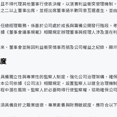
進，導入國際成熟解決方案，提升產
，且不得代理其他董事行使表決權，以落實利益衝突管理機制
負責會計帳務、財務管理與資金調度，辦理預算控
轉移、訂
網路使用者與傳輸安全管理：針對機敏等級資料強
力。擴大間接合作對象資源整合：透
分之二以上董事出席，並經出席董事過半數同意互選產生，並
理董事會、股東會及股務相關事宜，確保財務運作
單流失，
送；委外人員需依《委外作業管理程序書》進行資
象建立策略合作模式，整合外部專業
進而壓縮
定控管：僅開放必要之網路服務與協定，異動須經
率。形成產業策略聯盟：主動串聯上
理
統籌職業安全衛生管理，執行風險評估與預防措施
市場占有
兼任總經理職務，係基於公司處於成長與籌備公開發行階段，
定規則表」定期紀錄控管。設備設定與防火牆政策
產業合作平台，提升整體產業鏈韌性
打造安全、健康且具永續韌性的職場環境。
率與利潤
依據《董事會議事規範》相關規定辦理董事與經理人涉及潛在
保防火牆及資安規範與最新作業需求一致。防毒與
空間。
定期自動掃描，遇異常即通報資通人員協助隔離及
負責市場開發與商機拓展，規劃客製化解決方案，
以來，董事會並無因利益衝突情事而損及公司權益之紀錄，顯
果，確保業務推進與績效達成。
由於市場
敏感資料分類與遮蔽控管：針對個資、財務、法規
需求下
理，策略包含脫敏、加密與替換。定期每半年執行
制度
推動智慧技術發展策略，領導雲端服務與創新應用
降、成本
時啟動遮蔽。存取權限管理與多重驗證機制：依據
作，促進技術研發與數位轉型落實。
理
上升或競
與多因子驗證，嚴格限制敏感資料之操作權限，確
爭加劇等
建構穩健的交付流程：推動標準化作
過具備獨立性與專業性的監察人制度，強化公司治理架構，確
與系統防護機制：依據《網路安全管理程序書》部
結合雲端技術與AI應用，規劃創新解決方案並提
因素，可
險預警，確保專案交付穩定一致。提
。本公司依據《公司法》相關規定，設置監察人以健全治理機
補，以防未授權之存取行為與潛在資料外洩風險。
縮
能源市場趨勢的應用落地。
能導致公
門協作機制，在不額外增加人力前提
過程中潛在風險。監察人於必要時得行使監察權，協助確保公
司毛利率
自我檢核與現場查核流程，確保最終
帳號與權限管理制度：建立帳號開立、異動與註銷
建構加雲iVPP與SaaS服務，規劃與維運雲端
下降，進
存取控制
限，確保帳號使用之合法性與適切性。定期權限查
門合作，推動創新技術與解決方案的開發與落地。
人須具備良好之職業道德、專業素養與財務敏感度，應符合以
而影響整
權限總體查核，並建立稽核紀錄，以杜絕帳號閒置
體獲利能
帳號或權限異常時，依據內部《矯正及預防管理程
統籌公關、法務、人資、總務、採購與資訊等各項