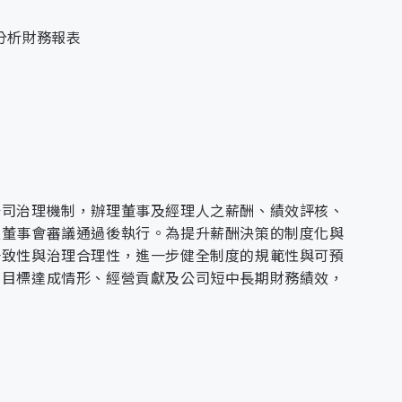
程、儲存與隱私設定作業，皆納入機密保護作業平台
分析財務報表
級管理：針對資料之接收、傳遞、保存與使用，制定
傳與新聞稿撰寫，推動整體溝通策略，強化公司形象
遮罩與限閱策略：對關鍵資訊實施遮罩與限閱控管，
對USB等可攜式儲存裝置之使用監控，防範人為操作
件與智慧財產權事務，並提供法律協助，確保公司營
所有對外傳送檔案作業，均須通過系統限制與主管核
關懷與團隊凝聚力，透過多元員工關係活動，營造正
班與知識傳承機制：推動導師制度及資深員工帶新制
承。優化招募流程與人才儲備：建立人力預警指標，
訓練及員工關係，致力建立完善人資制度，促進組織
測，提升招募與儲備效率。強化職涯發展與技能培
公司治理機制，辦理董事及經理人之薪酬、績效評核、
涯發展機會，增強員工成就感與專業能力。分析離職
報董事會審議通過後執行。為提升薪酬決策的制度化與
與流失分析，挖掘制度盲點，持續優化人力資源管理
政運作順暢，營造安全舒適的工作環境。
一致性與治理合理性，進一步健全制度的規範性與可預
、目標達成情形、經營貢獻及公司短中長期財務績效，
執行交貨進度與請款流程控管，確保供應鏈運作之效
統，強化資安與合規管理，提供穩定技術支持，促進跨