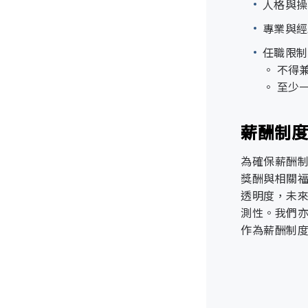
人格與操
管理處
專業與經
任職限制
公關行銷部
客戶資料與
。 不得
管理
。 至少
法務部
薪酬制
資訊安
人資部
勞動力流失
為確保薪酬
獎酬與相關
總務部
透明度，未
測性。我們
作為薪酬制
採購部
資訊部