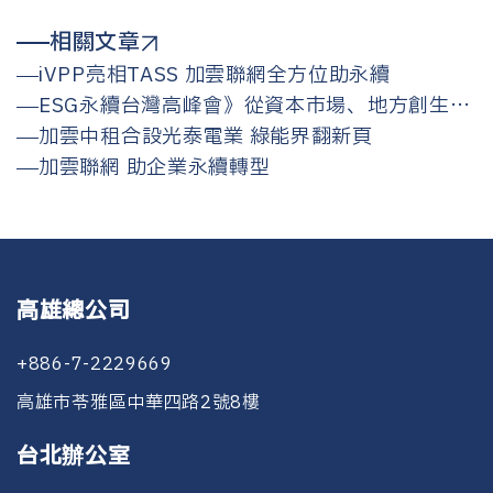
相關文章
iVPP亮相TASS 加雲聯網全方位助永續
ESG永續台灣高峰會》從資本市場、地方創生、
能源轉型看ESG，為何永續仍是不可逆的
加雲中租合設光泰電業 綠能界翻新頁
加雲聯網 助企業永續轉型
高雄總公司
+886-7-2229669
高雄市苓雅區中華四路2號8樓
台北辦公室