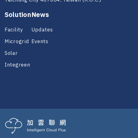
Taichung City 407604, Taiwan (R.O.C.)
Solution
News
Facility
Updates
Microgrid
Events
Solar
Integreen