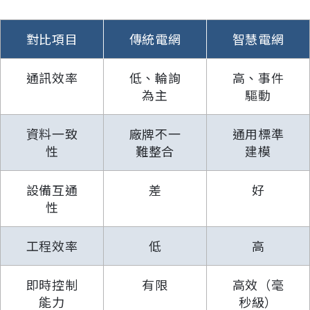
對比項目
傳統電網
智慧電網
通訊效率
低、輪詢
高、事件
為主
驅動
資料一致
廠牌不一
通用標準
性
難整合
建模
設備互通
差
好
性
工程效率
低
高
即時控制
有限
高效（毫
能力
秒級）